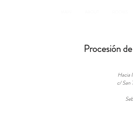
MAIN
ABOUT
ROOMS
Procesión de 
Hacia l
c/ San 
Seb