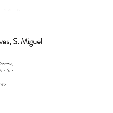
BOOK
CONTACT US
ves, S. Miguel
ortería,
ra. Sra.
ito.