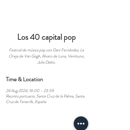
BOOK
Los 40 capital pop
Festival de música pop con Dani Fernández, La
Oreja de Van Gogh, Álvaro de Luna, Veintiuno,
Julia Debis.
Time & Location
24 Aug 2024, 16:00 – 23:59
Recinto portuario, Santa Cruz de la Palma, Santa
Cruz de Tenerife, España