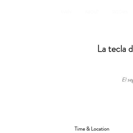
MAIN
ABOUT
ROOMS
La tecla d
El se
Time & Location