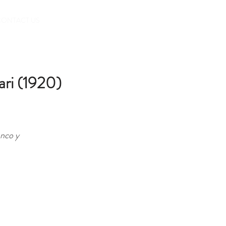
BOOK
CONTACT US
gari (1920)
anco y