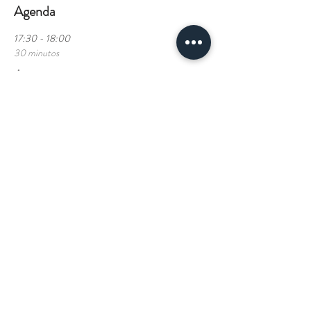
Agenda
17:30 - 18:00
30 minutos
Apertura
La Casa de Don Gabriel
18:00 - 21:00
3 horas
Workshop
La Casa de Don Gabriel
Ver todos
2 elementos más disponibles