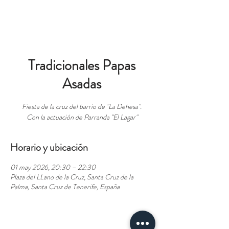
RESERVAS
Tradicionales Papas
Asadas
Fiesta de la cruz del barrio de "La Dehesa".
Con la actuación de Parranda "El Lagar"
Horario y ubicación
01 may 2026, 20:30 – 22:30
Plaza del LLano de la Cruz, Santa Cruz de la
Palma, Santa Cruz de Tenerife, España