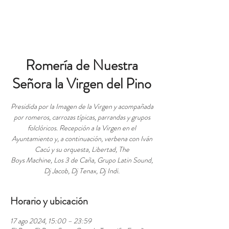
RESERVAS
Romería de Nuestra
Señora la Virgen del Pino
Presidida por la Imagen de la Virgen y acompañada
por romeros, carrozas típicas, parrandas y grupos
folclóricos. Recepción a la Virgen en el
Ayuntamiento y, a continuación, verbena con Iván
Cacú y su orquesta, Libertad, The
Boys Machine, Los 3 de Caña, Grupo Latin Sound,
Dj Jacob, Dj Tenax, Dj Indi.
Horario y ubicación
17 ago 2024, 15:00 – 23:59