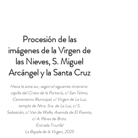
БРОНЬ
Procesión de las
imágenes de la Virgen de
las Nieves, S. Miguel
Arcángel y la Santa Cruz
Hacia la zona sur, según el siguiente itinerario:
capilla del Cristo de la Portería, c/ San Telmo,
Cementerio Municipal, c/ Virgen de La Luz,
templo de Ntra. Sra. de La Luz, c/ S.
Sebastián, c/ Van de Walle, Avenida de El Puente,
c/ A. Pérez de Brito.
Entrada Triunfal
La Bajada de la Virgen, 2025