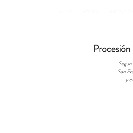
INICIO
ACERCA
HABITACIO
Procesión 
Según e
San Fra
y c