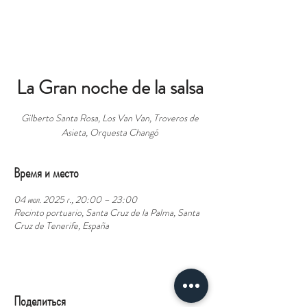
БРОНЬ
La Gran noche de la salsa
Gilberto Santa Rosa, Los Van Van, Troveros de
Asieta, Orquesta Changó
Время и место
04 июл. 2025 г., 20:00 – 23:00
Recinto portuario, Santa Cruz de la Palma, Santa
Cruz de Tenerife, España
Поделиться