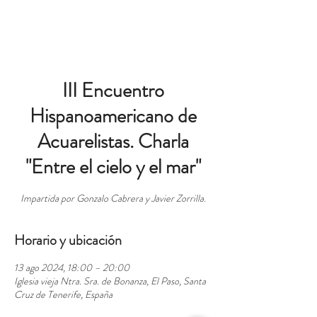
RESERVAS
III Encuentro
Hispanoamericano de
Acuarelistas. Charla
"Entre el cielo y el mar"
Impartida por Gonzalo Cabrera y Javier Zorrilla.
Horario y ubicación
13 ago 2024, 18:00 – 20:00
Iglesia vieja Ntra. Sra. de Bonanza, El Paso, Santa
Cruz de Tenerife, España