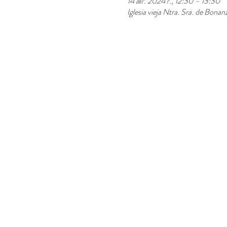
14 авг. 2024 г., 12:30 – 13:30
Iglesia vieja Ntra. Sra. de Bona