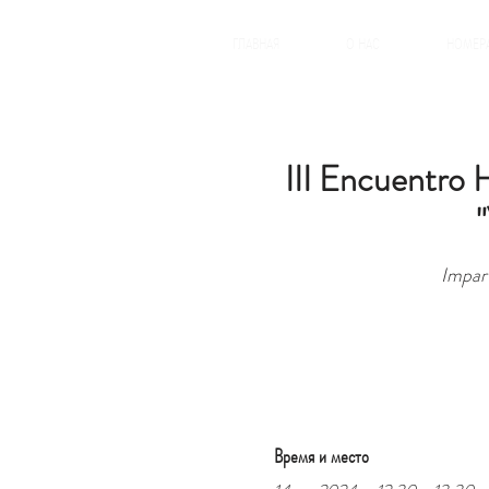
ГЛАВНАЯ
О НАС
НОМЕР
III Encuentro 
Impar
Время и место