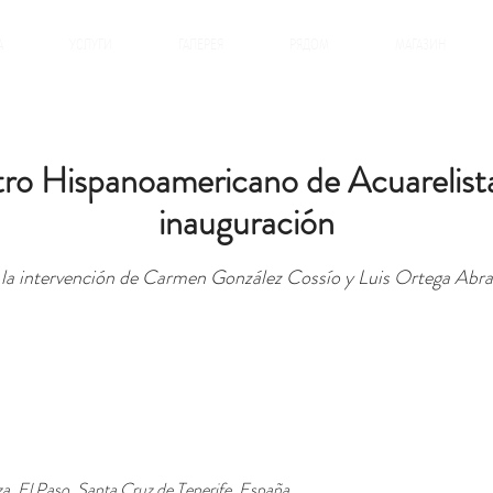
А
УСЛУГИ
ГАЛЕРЕЯ
РЯДОМ
МАГАЗИН
tro Hispanoamericano de Acuarelist
inauguración
la intervención de Carmen González Cossío y Luis Ortega Abr
nza, El Paso, Santa Cruz de Tenerife, España