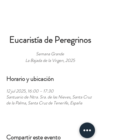
RESERVAS
Eucaristía de Peregrinos
Semana Grande
La Bajada de la Virgen, 2025
Horario y ubicación
12 jul 2025, 16:00 – 17:30
Santuario de Ntra. Sra. de las Nieves, Santa Cruz
de la Palma, Santa Cruz de Tenerife, España
Compartir este evento