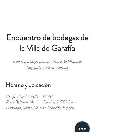
RESERVAS
Encuentro de bodegas de
la Villa de Garafía
Con la participación de Vitega, El Níspero,
Tagalguén y Piedra Jurada.
Horario y ubicación
15 ago 2024, 12:00 – 14:30
Plaza Baltazar Martín, Garafia, 38787 Santo
Domingo, Santa Cruz de Tenerife, España