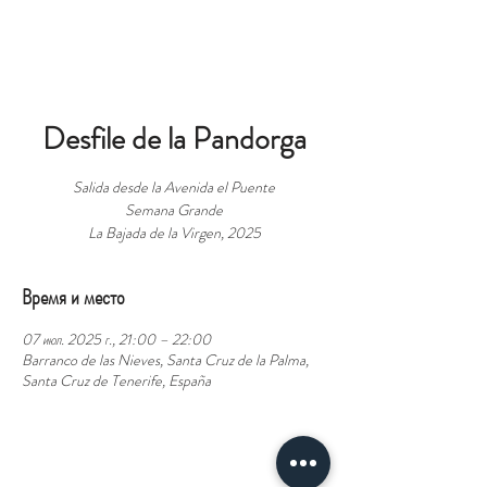
БРОНЬ
Desfile de la Pandorga
Salida desde la Avenida el Puente
Semana Grande
La Bajada de la Virgen, 2025
Время и место
07 июл. 2025 г., 21:00 – 22:00
Barranco de las Nieves, Santa Cruz de la Palma,
Santa Cruz de Tenerife, España