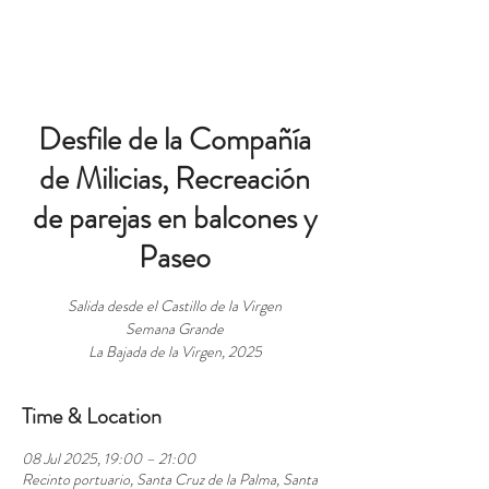
BOOK
Desfile de la Compañía
de Milicias, Recreación
de parejas en balcones y
Paseo
Salida desde el Castillo de la Virgen
Semana Grande
La Bajada de la Virgen, 2025
Time & Location
08 Jul 2025, 19:00 – 21:00
Recinto portuario, Santa Cruz de la Palma, Santa